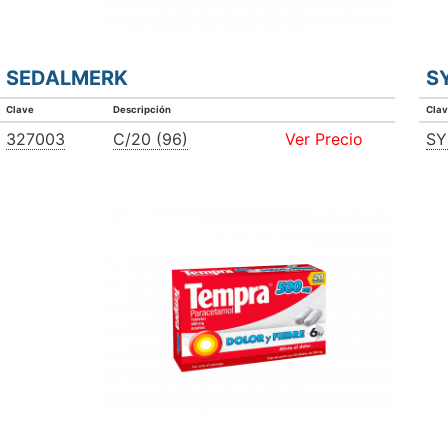
SEDALMERK
S
Clave
Descripción
Cla
327003
C/20 (96)
Ver Precio
S