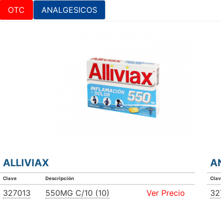
OTC
ANALGESICOS
ALLIVIAX
A
Clave
Descripción
Cla
327013
550MG C/10 (10)
Ver Precio
32